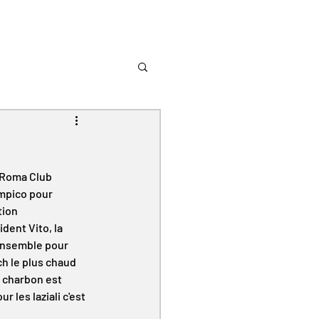
e Roma Club 
impico pour 
ion 
dent Vito, la 
ensemble pour 
h le plus chaud 
u charbon est 
 les laziali c'est 