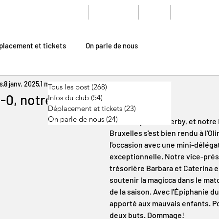
Où sommes-nous
Galerie
FAQ
Contact
placement et tickets
On parle de nous
s
8 janv. 2025
1 min de lecture
Tous les post
(268)
268 posts
, notre club fait la fête
Infos du club
(54)
54 posts
Déplacement et tickets
(23)
23 posts
On parle de nous
(24)
24 posts
C'etait le jour du derby, et notr
Bruxelles s'est bien rendu à l'Ol
l'occasion avec une mini-délégat
exceptionnelle. Notre vice-prési
trésorière Barbara et Caterina 
soutenir la magicca dans le matc
de la saison. Avec l'Épiphanie d
apporté aux mauvais enfants. Pour
deux buts. Dommage!