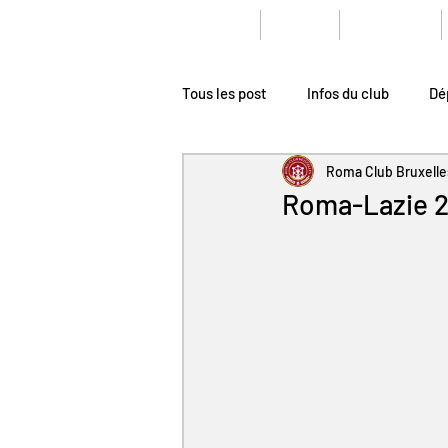
Home
news
Le club
Tous les post
Infos du club
Dé
Roma Club Bruxelle
Roma-Lazie 2-0